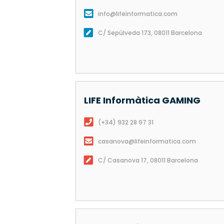
info@lifeinformatica.com
C/ Sepúlveda 173, 08011 Barcelona
LIFE Informàtica
GAMING
(+34) 932 28 97 31
casanova@lifeinformatica.com
C/ Casanova 17, 08011 Barcelona